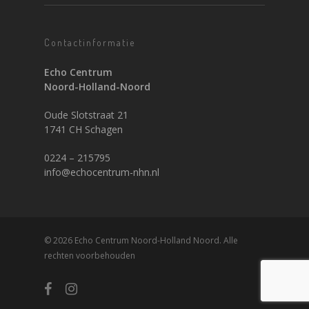
Contactinformatie
Echo Centrum
Noord-Holland-Noord
Oude Slotstraat 21
1741 CH Schagen
0224 – 215795
info@echocentrum-nhn.nl
© 2026 Echo Centrum Noord-Holland Noord. Alle
rechten voorbehouden
facebook
instagram