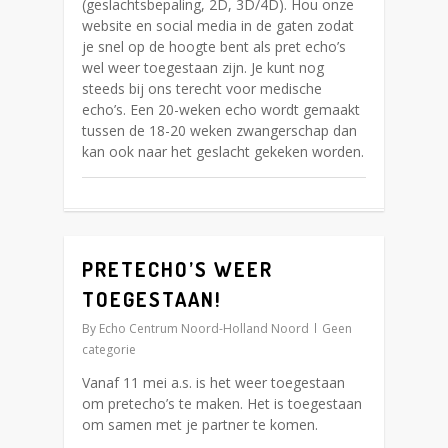
(geslachtsbepaling, 2D, 3D/4D). Hou onze
website en social media in de gaten zodat
je snel op de hoogte bent als pret echo’s
wel weer toegestaan zijn. Je kunt nog
steeds bij ons terecht voor medische
echo’s. Een 20-weken echo wordt gemaakt
tussen de 18-20 weken zwangerschap dan
kan ook naar het geslacht gekeken worden.
PRETECHO’S WEER
0
TOEGESTAAN!
By
Echo Centrum Noord-Holland Noord
Geen
categorie
Vanaf 11 mei a.s. is het weer toegestaan
om pretecho’s te maken. Het is toegestaan
om samen met je partner te komen.