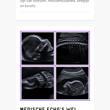
zijn van hoesten, neusverkoudheid, keelpijn
en koorts.
0
MEDISCHE ECHO’S WEL