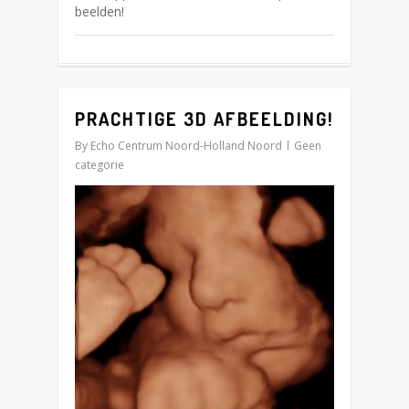
beelden!
PRACHTIGE 3D AFBEELDING!
3
By
Echo Centrum Noord-Holland Noord
Geen
categorie