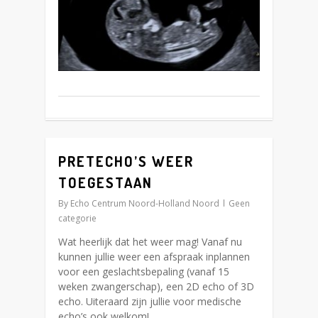
PRETECHO’S WEER
0
TOEGESTAAN
By
Echo Centrum Noord-Holland Noord
Geen
categorie
Wat heerlijk dat het weer mag! Vanaf nu
kunnen jullie weer een afspraak inplannen
voor een geslachtsbepaling (vanaf 15
weken zwangerschap), een 2D echo of 3D
echo. Uiteraard zijn jullie voor medische
echo’s ook welkom!