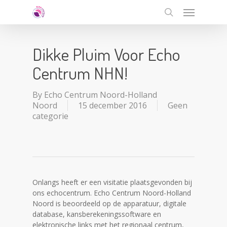
Skip
Menu
to
search
main
content
Dikke Pluim Voor Echo
Centrum NHN!
By
Echo Centrum Noord-Holland
Noord
15 december 2016
Geen
categorie
Onlangs heeft er een visitatie plaatsgevonden bij
ons echocentrum. Echo Centrum Noord-Holland
Noord is beoordeeld op de apparatuur, digitale
database, kansberekeningssoftware en
elektronische links met het regionaal centrum,