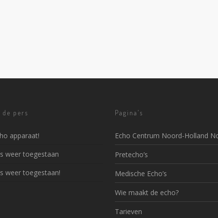
 de pers
Pagina’s
ho apparaat!
Echo Centrum Noord-Holland N
’s weer toegestaan
Pretecho’s
’s weer toegestaan!
Medische Echo’s
Wie maakt de echo?
Tarieven