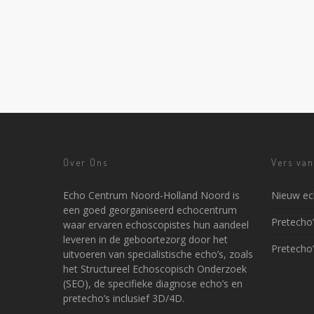
Over Ons
Vers van
Echo Centrum Noord-Holland Noord is
Nieuw ec
een goed georganiseerd echocentrum
Pretecho
waar ervaren echoscopistes hun aandeel
leveren in de geboortezorg door het
Pretecho
uitvoeren van specialistische echo’s, zoals
het Structureel Echoscopisch Onderzoek
(SEO), de specifieke diagnose echo’s en
pretecho’s inclusief 3D/4D.