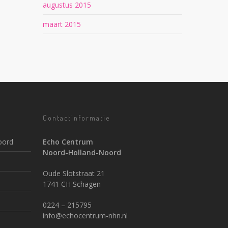
augustus 2015
maart 2015
Contactinformatie
oord
Echo Centrum
Noord-Holland-Noord
Oude Slotstraat 21
1741 CH Schagen
0224 – 215795
info@echocentrum-nhn.nl